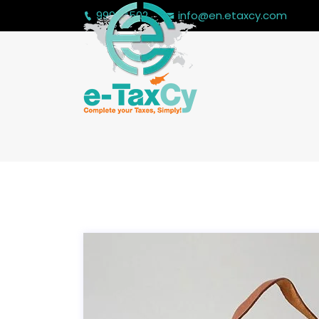
99994502
info@en.etaxcy.com