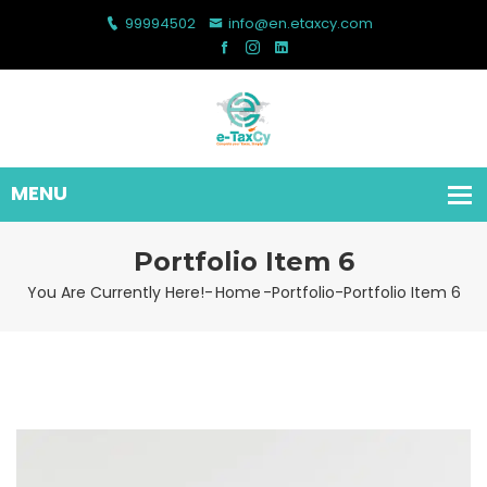
99994502
info@en.etaxcy.com
Portfolio Item 6
You Are Currently Here!-
Home
-
Portfolio
-
Portfolio Item 6